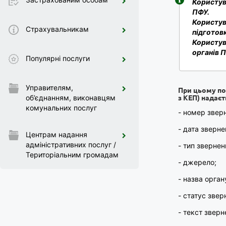
Користув
ПФУ.
Користув
Страхувальникам
підготов
Користув
органів 
Популярні послуги
Управителям,
При цьому по 
з КЕП) надаєт
об’єднанням, виконавцям
комунальних послуг
- номер звер
- дата зверне
Центрам надання
адміністративних послуг /
- тип звернен
Територіальним громадам
- джерело;
- назва орган
- статус звер
- текст зверн