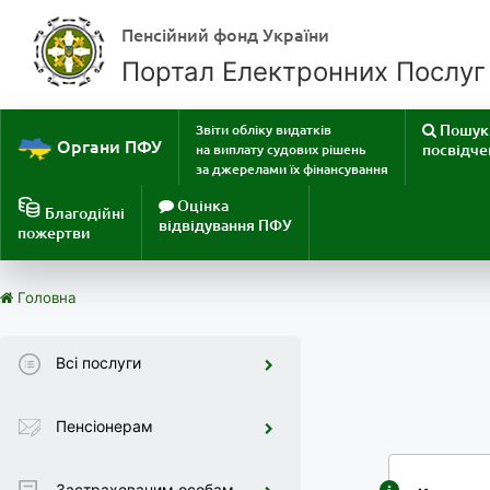
Пенсійний фонд України
Портал Електронних Послуг
Пошук 
Звіти обліку видатків
Органи ПФУ
посвідче
на виплату судових рішень
за джерелами їх фінансування
Оцінка
Благодійні
відвідування ПФУ
пожертви
Головна
Всі послуги
Пенсіонерам
Застрахованим особам