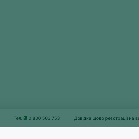
Тел.
0 800 503 753
Довідка щодо реєстрації на в