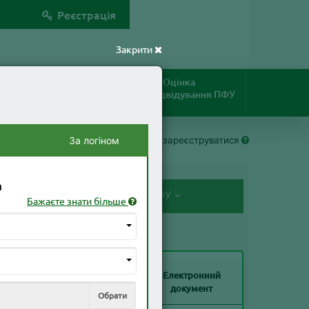
Реєстрація
Закрити
ифікацію
Оцінка
Благодійні
відвідування ПФУ
пожертви
цзв’язку
За логіном
Як зареєструватися
а
Документи, надані мною до ПФУ
Бажаєте знати більше
ном на
Електронний
менту
Образ документу
документ
Обрати