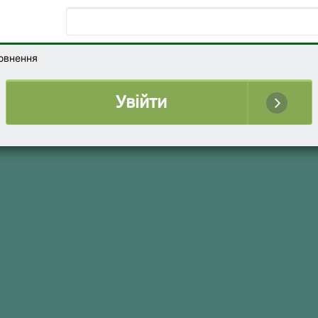
повнення
Увійти