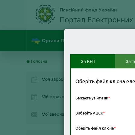
Пенсійний фонд України
Портал Електронних
Звіти обліку видатків
Органи ПФУ
на виплату судових рішень
за джерелами їх фінансування
Головна
За КЕП
За 
Моя заробітна плата
Оберіть файл ключа еле
Мій страховий стаж
Бажаєте увійти як
Виберіть АЦСК
Мої звернення
Ти
Оберіть файл ключа