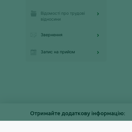
Відомості про трудові
відносини
Звернення
Запис на прийом
Отримайте додаткову інформацію: