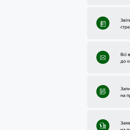
Звіт
стр
Всі 
до о
Зап
на 
Зая
на п