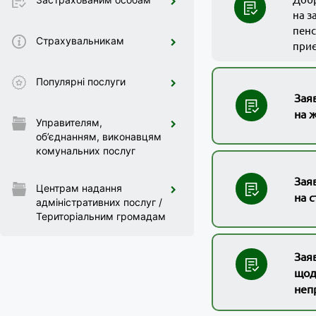
на з
пенс
Страхувальникам
при
Популярні послуги
Зая
на 
Управителям,
об’єднанням, виконавцям
комунальних послуг
Зая
Центрам надання
на 
адміністративних послуг /
Територіальним громадам
Зая
щод
неп