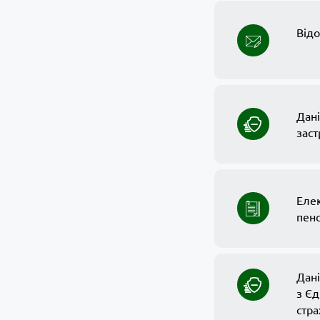
Відо
Дані
заст
Еле
пенс
Дан
з Є
стра