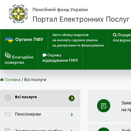
Пенсійний фонд України
Портал Електронних Послуг
Пошук 
Звіти обліку видатків
Органи ПФУ
посвідче
на виплату судових рішень
за джерелами їх фінансування
Оцінка
Благодійні
відвідування ПФУ
пожертви
/
Головна
Всі послуги
Всі послуги
Зая
на п
Пенсіонерам
Добр
Застрахованим особам