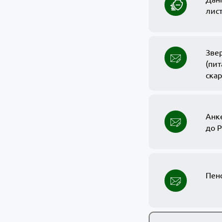
лист
Зве
(пит
скар
Анке
до Р
Пен