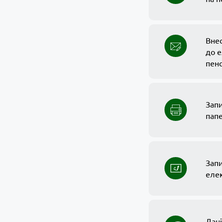
Вне
до 
пенс
Запи
пап
Зап
еле
Дані